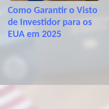
Como Garantir o Visto
de Investidor para os
EUA em 2025
Conquistar o
Visto de Investidor
para