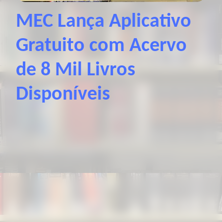
MEC Lança Aplicativo
Gratuito com Acervo
de 8 Mil Livros
Disponíveis
O Ministério da Educação (MEC)