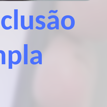
clusão
mpla