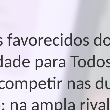
s favorecidos d
dade para Todos
competir nas d
: na ampla riva