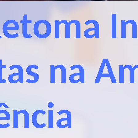
Retoma In
stas na A
ência