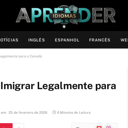
OTÍCIAS
INGLÊS
ESPANHOL
FRANCÊS
WE
 Legalmente para o Canadá
 Imigrar Legalmente para
 em:
25 de fevereiro de 2026
6 Minutos de Leitura
Flipboard
Instagram