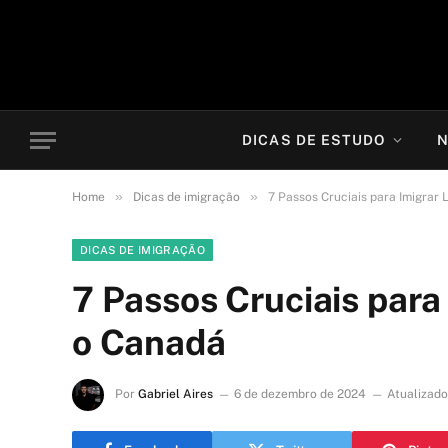
DICAS DE ESTUDO
N
»
»
Home
Dicas de imigração
7 Passos Cruciais para Imigrar
DICAS DE IMIGRAÇÃO
7 Passos Cruciais para
o Canadá
Por
Gabriel Aires
6 de dezembro de 2024
Atualizado