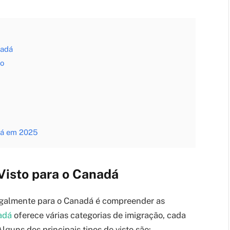
nadá
ão
dá em 2025
Visto para o Canadá
legalmente para o Canadá é compreender as
adá
oferece várias categorias de imigração, cada
Alguns dos principais tipos de visto são: