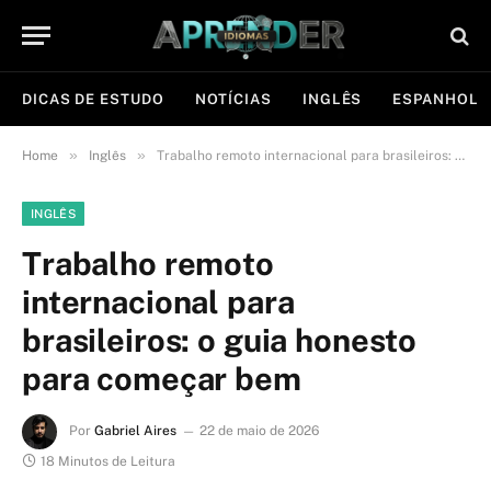
DICAS DE ESTUDO
NOTÍCIAS
INGLÊS
ESPANHOL
»
»
Home
Inglês
Trabalho remoto internacional para brasileiros: o guia honesto para começar bem
INGLÊS
Trabalho remoto
internacional para
brasileiros: o guia honesto
para começar bem
Por
Gabriel Aires
22 de maio de 2026
18 Minutos de Leitura