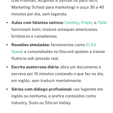
(Lex Fridman, Acquired e Syntax.fm para tech;
Marketing School para marketing) e ouça 30 a 40
minutos por dia, sem legenda.
Aulas com falantes nativos:
Cambly
,
Preply
e
iTalki
funcionam bem; misture sotaques americanos,
britânicos e canadenses.
Reuniões simuladas:
ferramentas como
ELSA
Speak
e comunidades no Discord ajudam a treinar
fluência sob pressão real.
Escrita assíncrona diária:
abra um documento e
escreva por 15 minutos contando o que fez no dia,
em inglês, sem traduzir mentalmente.
Séries com diálogo profissional:
use legenda em
inglês ou nenhuma, e prefira conteúdos como
Industry, Suits ou Silicon Valley.