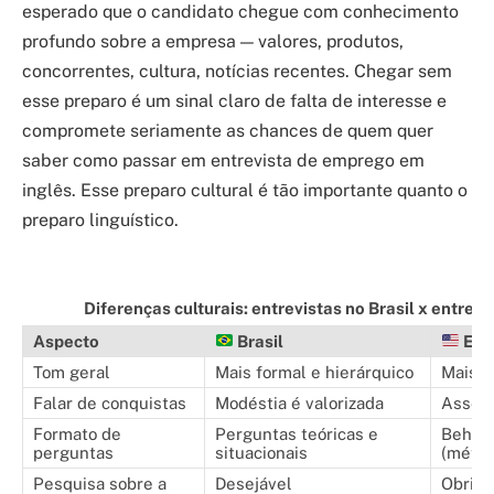
esperado que o candidato chegue com conhecimento
profundo sobre a empresa — valores, produtos,
concorrentes, cultura, notícias recentes. Chegar sem
esse preparo é um sinal claro de falta de interesse e
compromete seriamente as chances de quem quer
saber como passar em entrevista de emprego em
inglês. Esse preparo cultural é tão importante quanto o
preparo linguístico.
Diferenças culturais: entrevistas no Brasil x entre
Aspecto
Brasil
EUA
Tom geral
Mais formal e hierárquico
Mais c
Falar de conquistas
Modéstia é valorizada
Assert
Formato de
Perguntas teóricas e
Behavi
perguntas
situacionais
(méto
Pesquisa sobre a
Desejável
Obriga