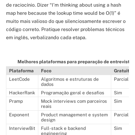
de raciocínio. Dizer “I’m thinking about using a hash
map here because the lookup time would be O(1)” é
muito mais valioso do que silenciosamente escrever o
código correto. Pratique resolver problemas técnicos
em inglês, verbalizando cada etapa.
Melhores plataformas para preparação de entrevistas 
Plataforma
Foco
Gratuito?
LeetCode
Algoritmos e estruturas de
Parcialm
dados
HackerRank
Programação geral e desafios
Sim
Pramp
Mock interviews com parceiros
Sim
reais
Exponent
Product management e system
Parcialm
design
InterviewBit
Full-stack e backend
Sim
engineering