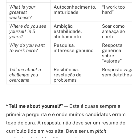
What is your
Autoconhecimento,
“I work too
greatest
maturidade
hard”
weakness?
Where do you see
Ambição,
Soar como
yourself in 5
estabilidade,
ameaça ao
years?
alinhamento
chefe
Why do you want
Pesquisa,
Resposta
to work here?
interesse genuíno
genérica
sobre
“valores”
Tell me about a
Resiliência,
Resposta vaga
challenge you
resolução de
sem detalhes
overcame
problemas
“Tell me about yourself”
— Esta é quase sempre a
primeira pergunta e é onde muitos candidatos erram
logo de cara. A resposta não deve ser um resumo do
currículo lido em voz alta. Deve ser um
pitch