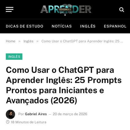
DICAS DE ESTUDO
NOTÍCIAS
INGLÊS
ESPANHOL
»
»
Home
Inglês
Como Usar o ChatGPT para Aprender Inglês: 25 Prompts Prontos para Iniciantes e Avançados (2026)
INGLÊS
Como Usar o ChatGPT para
Aprender Inglês: 25 Prompts
Prontos para Iniciantes e
Avançados (2026)
Por
Gabriel Aires
20 de março de 2026
18 Minutos de Leitura