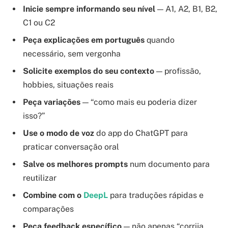
Inicie sempre informando seu nível
— A1, A2, B1, B2,
C1 ou C2
Peça explicações em português
quando
necessário, sem vergonha
Solicite exemplos do seu contexto
— profissão,
hobbies, situações reais
Peça variações
— “como mais eu poderia dizer
isso?”
Use o modo de voz
do app do ChatGPT para
praticar conversação oral
Salve os melhores prompts
num documento para
reutilizar
Combine com o
DeepL
para traduções rápidas e
comparações
Peça feedback específico
— não apenas “corrija