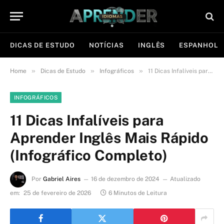
DICAS DE ESTUDO
NOTÍCIAS
INGLÊS
ESPANHOL
»
»
»
Home
Dicas de Estudo
Infográficos
11 Dicas Infalíveis para Aprender Inglês Mais Rápido (Infográfico Completo)
INFOGRÁFICOS
11 Dicas Infalíveis para
Aprender Inglês Mais Rápido
(Infográfico Completo)
Por
Gabriel Aires
16 de dezembro de 2024
Atualizado
em:
25 de fevereiro de 2026
6 Minutos de Leitura