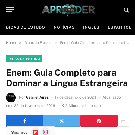
DICAS DE ESTUDO
NOTÍCIAS
INGLÊS
ESPANHOL
»
»
Home
Dicas de Estudo
Enem: Guia Completo para Dominar a Língua Estrangeira
DICAS DE ESTUDO
Enem: Guia Completo para
Dominar a Língua Estrangeira
Por
Gabriel Aires
17 de dezembro de 2024
Atualizado
em:
25 de fevereiro de 2026
5 Minutos de Leitura
Flipboard
Instagram
Siga-nos