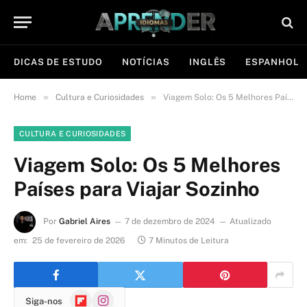
DICAS DE ESTUDO
NOTÍCIAS
INGLÊS
ESPANHOL
»
»
Home
Cultura e Curiosidades
Viagem Solo: Os 5 Melhores Países para Viajar Sozinho
CULTURA E CURIOSIDADES
Viagem Solo: Os 5 Melhores
Países para Viajar Sozinho
Por
Gabriel Aires
7 de dezembro de 2024
Atualizado
em:
25 de fevereiro de 2026
7 Minutos de Leitura
Flipboard
Instagram
Siga-nos