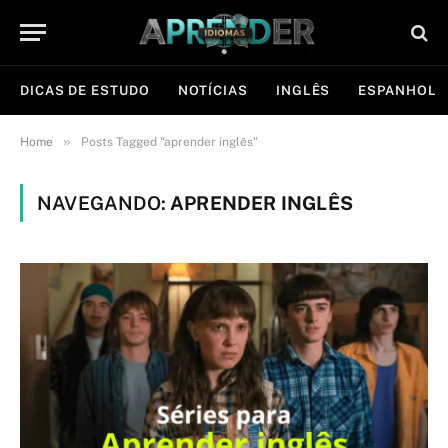
DICAS DE ESTUDO
NOTÍCIAS
INGLÊS
ESPANHOL
»
Home
Posts Tagged "aprender inglês"
NAVEGANDO:
APRENDER INGLÊS