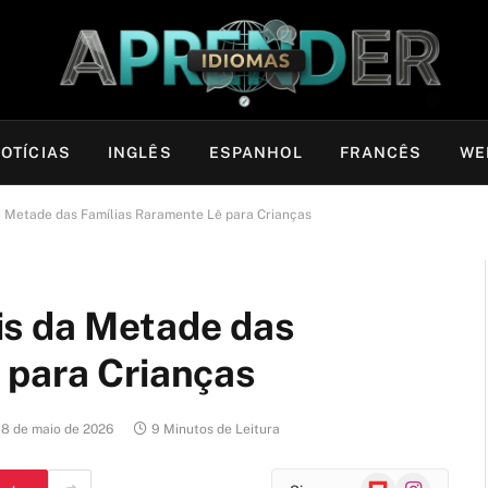
OTÍCIAS
INGLÊS
ESPANHOL
FRANCÊS
WE
 Metade das Famílias Raramente Lê para Crianças
is da Metade das
 para Crianças
8 de maio de 2026
9 Minutos de Leitura
Flipboard
Instagram