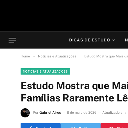
DICAS DE ESTUDO
N
»
»
Home
Notícias e Atualizações
Estudo Mostra que Mais da
NOTÍCIAS E ATUALIZAÇÕES
Estudo Mostra que Ma
Famílias Raramente Lê
Por
Gabriel Aires
8 de maio de 2026
Atualizado em: