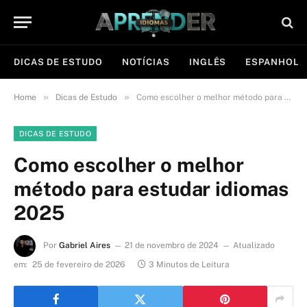
DICAS DE ESTUDO
NOTÍCIAS
INGLÊS
ESPANHOL
»
»
Home
Dicas de Estudo
Como escolher o melhor método para estudar idiomas 2025
DICAS DE ESTUDO
Como escolher o melhor
método para estudar idiomas
2025
Por
Gabriel Aires
21 de novembro de 2024
Atualizado
em:
25 de fevereiro de 2026
3 Minutos de Leitura