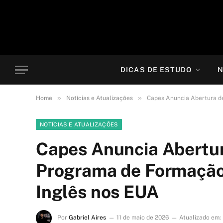
DICAS DE ESTUDO
N
»
»
Home
Notícias e Atualizações
Capes Anuncia Abertura de
NOTÍCIAS E ATUALIZAÇÕES
Capes Anuncia Abertur
Programa de Formação
Inglês nos EUA
Por
Gabriel Aires
11 de maio de 2026
Atualizado em: