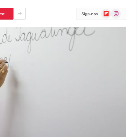
Flipboard
Instagram
est
Siga-nos