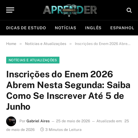
DICAS DE ESTUDO
NOTÍCIAS
INGLÊS
ESPANHOL
»
»
Home
Notícias e Atualizações
Inscrições do Enem 2026 Abrem Nesta Segunda: Saiba Como Se Inscrever Até 5 de Junho
NOTÍCIAS E ATUALIZAÇÕES
Inscrições do Enem 2026
Abrem Nesta Segunda: Saiba
Como Se Inscrever Até 5 de
Junho
Por
Gabriel Aires
25 de maio de 2026
Atualizado em:
25
de maio de 2026
3 Minutos de Leitura