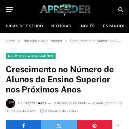
DICAS DE ESTUDO
NOTÍCIAS
INGLÊS
ESPANHOL
»
»
Home
Notícias e Atualizações
Crescimento no Número de Alunos de Ensino Superior nos Próximos Anos
NOTÍCIAS E ATUALIZAÇÕES
Crescimento no Número de
Alunos de Ensino Superior
nos Próximos Anos
Por
Gabriel Aires
19 de março de 2026
Atualizado em:
19
de março de 2026
2 Minutos de Leitura