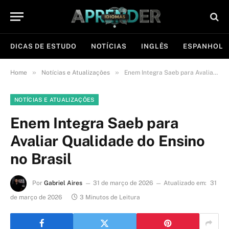
DICAS DE ESTUDO
NOTÍCIAS
INGLÊS
ESPANHOL
»
»
Home
Notícias e Atualizações
Enem Integra Saeb para Avaliar Qualidade do Ensino no Brasil
NOTÍCIAS E ATUALIZAÇÕES
Enem Integra Saeb para
Avaliar Qualidade do Ensino
no Brasil
Por
Gabriel Aires
31 de março de 2026
Atualizado em:
31
de março de 2026
3 Minutos de Leitura