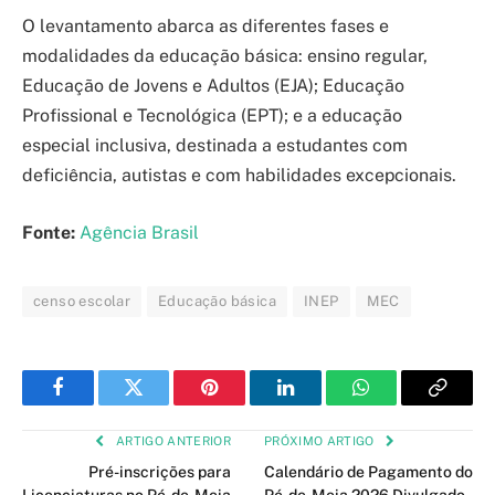
O levantamento abarca as diferentes fases e
modalidades da educação básica: ensino regular,
Educação de Jovens e Adultos (EJA); Educação
Profissional e Tecnológica (EPT); e a educação
especial inclusiva, destinada a estudantes com
deficiência, autistas e com habilidades excepcionais.
Fonte:
Agência Brasil
censo escolar
Educação básica
INEP
MEC
Facebook
Twitter
Pinterest
LinkedIn
WhatsApp
Copy
Link
ARTIGO ANTERIOR
PRÓXIMO ARTIGO
Pré-inscrições para
Calendário de Pagamento do
Licenciaturas no Pé-de-Meia
Pé-de-Meia 2026 Divulgado