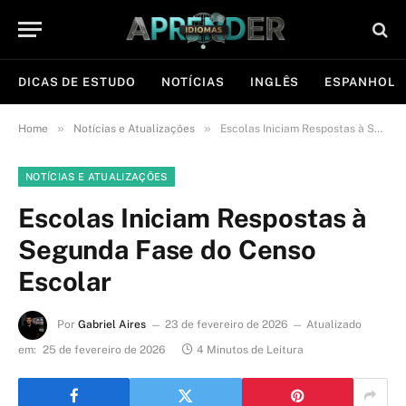
DICAS DE ESTUDO
NOTÍCIAS
INGLÊS
ESPANHOL
»
»
Home
Notícias e Atualizações
Escolas Iniciam Respostas à Segunda Fase do Censo Escolar
NOTÍCIAS E ATUALIZAÇÕES
Escolas Iniciam Respostas à
Segunda Fase do Censo
Escolar
Por
Gabriel Aires
23 de fevereiro de 2026
Atualizado
em:
25 de fevereiro de 2026
4 Minutos de Leitura