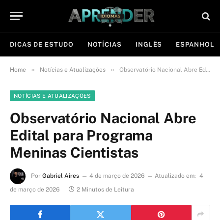
DICAS DE ESTUDO
NOTÍCIAS
INGLÊS
ESPANHOL
»
»
Home
Notícias e Atualizações
Observatório Nacional Abre Edital para Programa Meninas Cientistas
NOTÍCIAS E ATUALIZAÇÕES
Observatório Nacional Abre
Edital para Programa
Meninas Cientistas
Por
Gabriel Aires
4 de março de 2026
Atualizado em:
4
de março de 2026
2 Minutos de Leitura