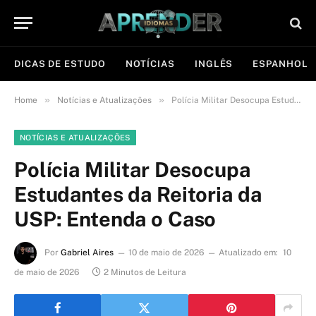
DICAS DE ESTUDO
NOTÍCIAS
INGLÊS
ESPANHOL
»
»
Home
Notícias e Atualizações
Polícia Militar Desocupa Estudantes da Reitoria da USP: Entenda o Caso
NOTÍCIAS E ATUALIZAÇÕES
Polícia Militar Desocupa
Estudantes da Reitoria da
USP: Entenda o Caso
Por
Gabriel Aires
10 de maio de 2026
Atualizado em:
10
de maio de 2026
2 Minutos de Leitura