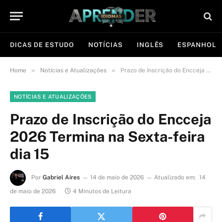
DICAS DE ESTUDO
NOTÍCIAS
INGLÊS
ESPANHOL
»
»
Home
Notícias e Atualizações
Prazo de Inscrição do Encceja 2026 Termina na Sexta-feira dia 15
NOTÍCIAS E ATUALIZAÇÕES
Prazo de Inscrição do Encceja
2026 Termina na Sexta-feira
dia 15
Por
Gabriel Aires
14 de maio de 2026
Atualizado em:
14
de maio de 2026
4 Minutos de Leitura