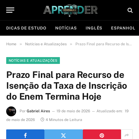
DICAS DE ESTUDO
NOTÍCIAS
INGLÊS
ESPANHOL
»
»
Home
Notícias e Atualizações
Prazo Final para Recurso de Isenção da Taxa de Inscrição do Enem Termina Hoje
NOTÍCIAS E ATUALIZAÇÕES
Prazo Final para Recurso de
Isenção da Taxa de Inscrição
do Enem Termina Hoje
Por
Gabriel Aires
19 de maio de 2026
Atualizado em:
19
de maio de 2026
4 Minutos de Leitura