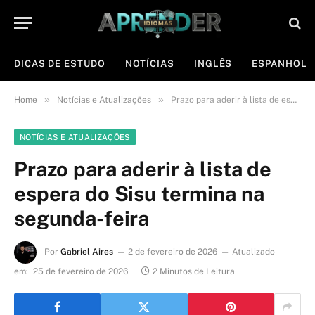
DICAS DE ESTUDO
NOTÍCIAS
INGLÊS
ESPANHOL
»
»
Home
Notícias e Atualizações
Prazo para aderir à lista de espera do Sisu termina na segunda-feira
NOTÍCIAS E ATUALIZAÇÕES
Prazo para aderir à lista de
espera do Sisu termina na
segunda-feira
Por
Gabriel Aires
2 de fevereiro de 2026
Atualizado
em:
25 de fevereiro de 2026
2 Minutos de Leitura