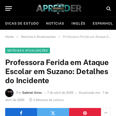
DICAS DE ESTUDO
NOTÍCIAS
INGLÊS
ESPANHOL
»
»
Home
Notícias e Atualizações
Professora Ferida em Ataque Escolar em Suzano: Detalhes do Incidente
NOTÍCIAS E ATUALIZAÇÕES
Professora Ferida em Ataque
Escolar em Suzano: Detalhes
do Incidente
Por
Gabriel Aires
7 de abril de 2026
Atualizado em:
7 de
abril de 2026
2 Minutos de Leitura