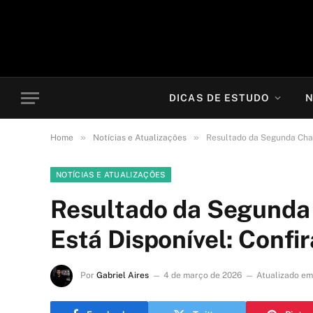
DICAS DE ESTUDO
N
»
»
Home
Notícias e Atualizações
Resultado da Segunda Cham
NOTÍCIAS E ATUALIZAÇÕES
Resultado da Segunda
Está Disponível: Confi
Por
Gabriel Aires
4 de março de 2026
Atualizado em