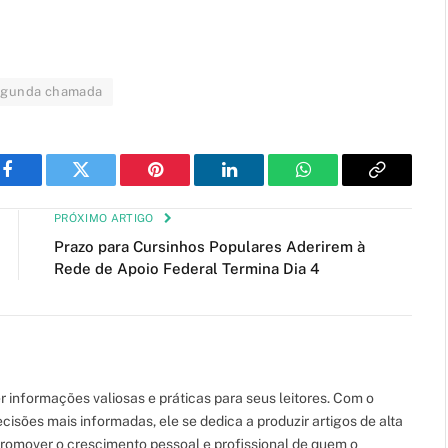
egunda chamada
Facebook
Twitter
Pinterest
LinkedIn
WhatsApp
Copy
Link
PRÓXIMO ARTIGO
Prazo para Cursinhos Populares Aderirem à
Rede de Apoio Federal Termina Dia 4
 informações valiosas e práticas para seus leitores. Com o
cisões mais informadas, ele se dedica a produzir artigos de alta
romover o crescimento pessoal e profissional de quem o