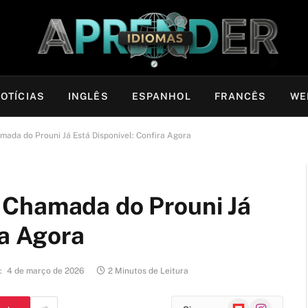
OTÍCIAS
INGLÊS
ESPANHOL
FRANCÊS
WE
ada do Prouni Já Está Disponível: Confira Agora
 Chamada do Prouni Já
ra Agora
:
4 de março de 2026
2 Minutos de Leitura
Flipboard
Instagram