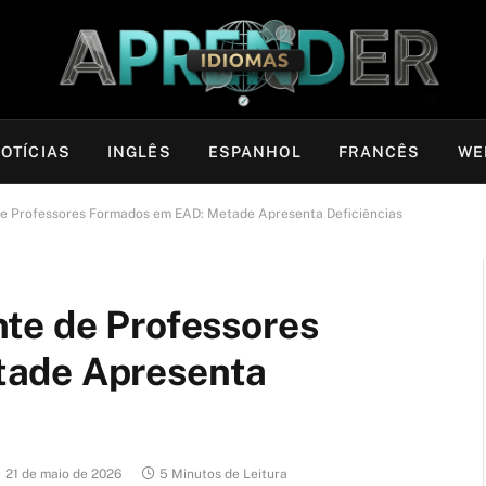
OTÍCIAS
INGLÊS
ESPANHOL
FRANCÊS
WE
de Professores Formados em EAD: Metade Apresenta Deficiências
te de Professores
tade Apresenta
21 de maio de 2026
5 Minutos de Leitura