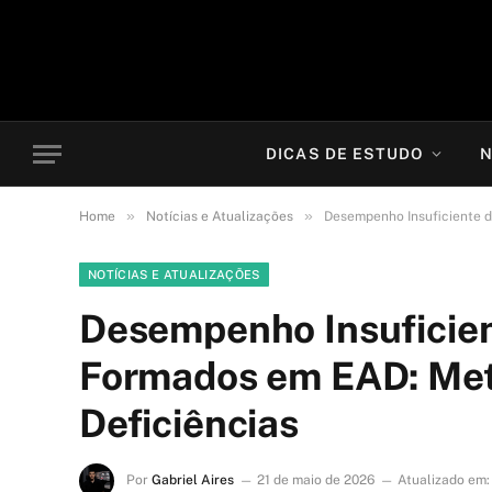
DICAS DE ESTUDO
N
»
»
Home
Notícias e Atualizações
Desempenho Insuficiente 
NOTÍCIAS E ATUALIZAÇÕES
Desempenho Insuficien
Formados em EAD: Me
Deficiências
Por
Gabriel Aires
21 de maio de 2026
Atualizado em: