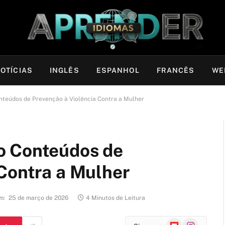
OTÍCIAS
INGLÊS
ESPANHOL
FRANCÊS
WE
teúdos de Prevenção à Violência Contra a Mulher
o Conteúdos de
 Contra a Mulher
m:
25 de março de 2026
4 Minutos de Leitura
Flipboard
Instagram