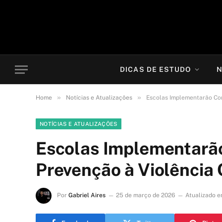
DICAS DE ESTUDO
N
»
»
Home
Notícias e Atualizações
Escolas Implementarão Con
NOTÍCIAS E ATUALIZAÇÕES
Escolas Implementarã
Prevenção à Violência
Por
Gabriel Aires
25 de março de 2026
Atualizado e