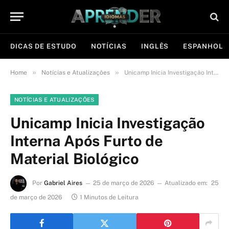
DICAS DE ESTUDO
NOTÍCIAS
INGLÊS
ESPANHOL
»
»
Home
Notícias e Atualizações
Unicamp Inicia Investigação Interna Após Furto de Material Biológico
NOTÍCIAS E ATUALIZAÇÕES
Unicamp Inicia Investigação
Interna Após Furto de
Material Biológico
Por
Gabriel Aires
25 de março de 2026
Atualizado em:
25
de março de 2026
1 Minutos de Leitura