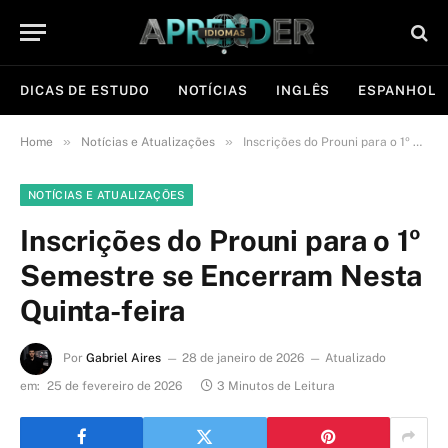
DICAS DE ESTUDO
NOTÍCIAS
INGLÊS
ESPANHOL
»
»
Home
Notícias e Atualizações
Inscrições do Prouni para o 1º Semestre se Encerram Nesta Quinta-feira
NOTÍCIAS E ATUALIZAÇÕES
Inscrições do Prouni para o 1º
Semestre se Encerram Nesta
Quinta-feira
Por
Gabriel Aires
28 de janeiro de 2026
Atualizado
em:
25 de fevereiro de 2026
3 Minutos de Leitura