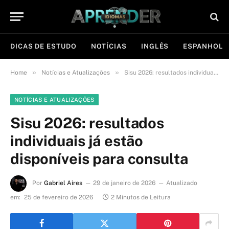
DICAS DE ESTUDO
NOTÍCIAS
INGLÊS
ESPANHOL
»
»
Home
Notícias e Atualizações
Sisu 2026: resultados individuais já estão disponíveis para consulta
NOTÍCIAS E ATUALIZAÇÕES
Sisu 2026: resultados
individuais já estão
disponíveis para consulta
Por
Gabriel Aires
29 de janeiro de 2026
Atualizado
em:
25 de fevereiro de 2026
2 Minutos de Leitura