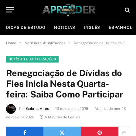
DICAS DE ESTUDO
NOTÍCIAS
INGLÊS
ESPANHOL
»
»
Home
Notícias e Atualizações
Renegociação de Dívidas do Fies Inicia Nesta Quarta-feira: Saiba Como Participar
NOTÍCIAS E ATUALIZAÇÕES
Renegociação de Dívidas do
Fies Inicia Nesta Quarta-
feira: Saiba Como Participar
Por
Gabriel Aires
13 de maio de 2026
Atualizado em:
13
de maio de 2026
4 Minutos de Leitura