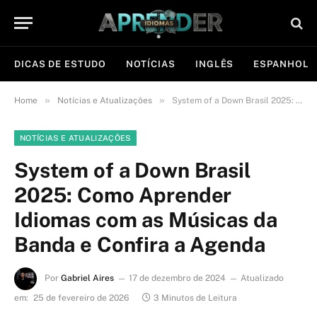
DICAS DE ESTUDO
NOTÍCIAS
INGLÊS
ESPANHOL
»
»
Home
Notícias e Atualizações
System of a Down Brasil 2025: Como Aprender Idiomas com as Músicas da Banda e Confira a Agenda
NOTÍCIAS E ATUALIZAÇÕES
System of a Down Brasil
2025: Como Aprender
Idiomas com as Músicas da
Banda e Confira a Agenda
Por
Gabriel Aires
17 de dezembro de 2024
Atualizado
em:
25 de fevereiro de 2026
3 Minutos de Leitura